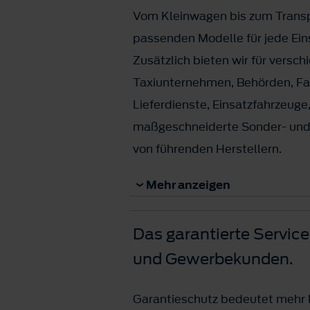
Vom Kleinwagen bis zum Transpo
passenden Modelle für jede Ein
Zusätzlich bieten wir für versch
Taxiunternehmen, Behörden, Fa
Lieferdienste, Einsatzfahrzeuge,
maßgeschneiderte Sonder- un
von führenden Herstellern.
Mehr anzeigen
Ihr Fuhrpark umfasst mehr als
Kontaktieren Sie uns und wir st
Das garantierte Service
zur Fuhrparkabteilung von Ford 
und Gewerbekunden.
Mehr erfahren
Garantieschutz bedeutet mehr M