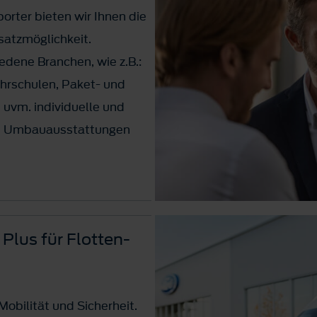
rter bieten wir Ihnen die
satzmöglichkeit.
iedene Branchen, wie z.B.:
hrschulen, Paket- und
 uvm. individuelle und
d Umbauausstattungen
 50 Fahrzeuge?
ellen für Sie den Kontakt
 Plus für Flotten-
Österreich her.
obilität und Sicherheit.