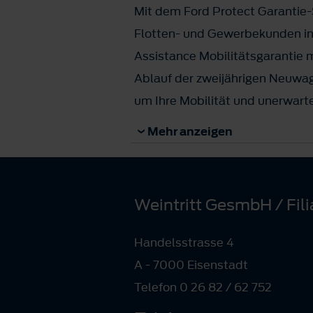
Mit dem Ford Protect Garantie-S
Flotten- und Gewerbekunden in
Assistance Mobilitätsgarantie 
Ablauf der zweijährigen Neuwa
um Ihre Mobilität und unerwart
machen. Sprechen Sie uns an, wi
Mehr anzeigen
dem passenden Garantie-Schutzb
Flottenfahrzeuge.
Weintritt GesmbH / Fili
Kontaktanfrage
Handelsstrasse 4
A - 7000 Eisenstadt
Telefon 0 26 82 / 62 752