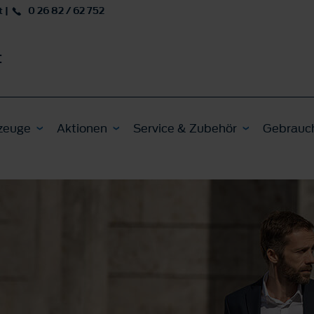
t
|
0 26 82 / 62 752
t
zeuge
Aktionen
Service & Zubehör
Gebrauc