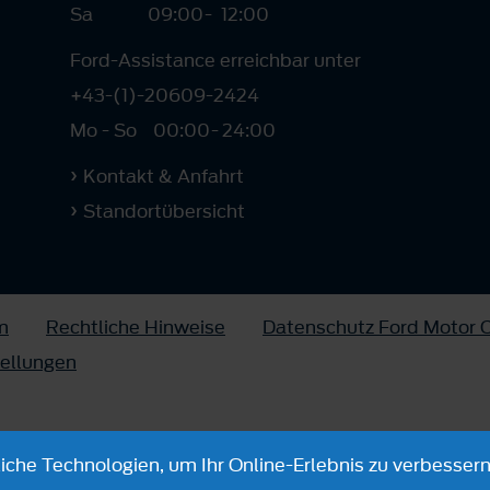
Sa
09:00
-
12:00
Ford-Assistance erreichbar unter
+43-(1)-20609-2424
Mo - So
00:00
-
24:00
Kontakt & Anfahrt
Standortübersicht
m
Rechtliche Hinweise
Datenschutz Ford Motor
tellungen
che Technologien, um Ihr Online-Erlebnis zu verbessern