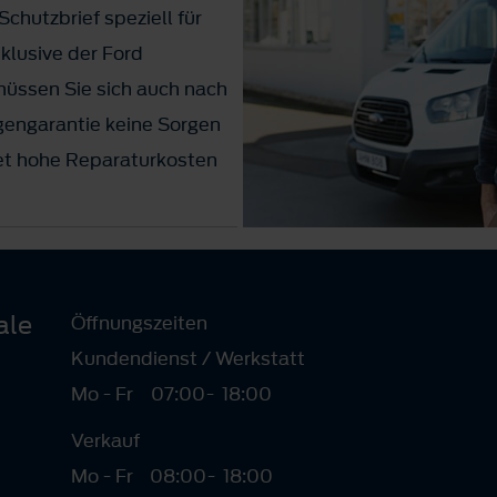
chutzbrief speziell für
klusive der Ford
müssen Sie sich auch nach
gengarantie keine Sorgen
et hohe Reparaturkosten
r beraten Sie gerne zu
rief für Ihre
ale
Öffnungszeiten
Kundendienst / Werkstatt
Mo - Fr
07:00
-
18:00
Verkauf
Mo - Fr
08:00
-
18:00