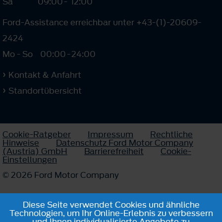
Sa
09:00
-
12:00
Ford-Assistance erreichbar unter +43-(1)-20609-
2424
Mo - So
00:00
-
24:00
Kontakt & Anfahrt
Standortübersicht
Cookie-Ratgeber
Impressum
Rechtliche
Hinweise
Datenschutz Ford Motor Company
(Austria) GmbH
Barrierefreiheit
Cookie-
Einstellungen
© 2026 Ford Motor Company
Diese Seite verwendet Cookies und ähnliche
Technologien, um Ihr Online-Erlebnis zu verbessern
und Ihnen individualisierte Angebote zu