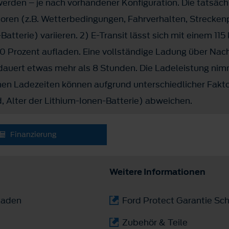
werden – je nach vorhandener Konfiguration. Die tatsäc
oren (z.B. Wetterbedingungen, Fahrverhalten, Streckenp
atterie) variieren. 2) E-Transit lässt sich mit einem 11
80 Prozent aufladen. Eine vollständige Ladung über Nac
auert etwas mehr als 8 Stunden. Die Ladeleistung ni
hen Ladezeiten können aufgrund unterschiedlicher Fak
, Alter der Lithium-Ionen-Batterie) abweichen.
Finanzierung
Weitere Informationen
laden
Ford Protect Garantie Sch
Zubehör & Teile