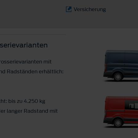
Versicherung
serievarianten
arosserievarianten mit
nd Radständen erhältlich:
t: bis zu 4.250 kg
der langer Radstand mit
hohes Dach