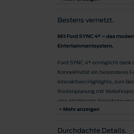
Doppelkabine
Bestens vernetzt.
– max. zulässiges Gesamtgewich
– Radstand: langer Radstand
Mit Ford SYNC 4* – das mode
– Dachhöhe: mittelhohes oder 
Entertainmentsystem.
Sprechen Sie uns an und wir fi
Ford SYNC 4* ermöglicht dank 
für Ihr Unternehmen.
Konnektivität ein besonderes F
interaktiven Highlights, zum Bei
Routenplanung mit Verkehrspro
eine intelligente Sprachsteuerun
Mehr anzeigen
Regelmäßige Ford Power-Up So
dafür, dass Merkmale verbesse
Durchdachte Details.
ergänzt werden können. Zusamm