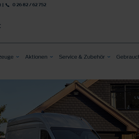
t
|
0 26 82 / 62 752
t
zeuge
Aktionen
Service & Zubehör
Gebrauc