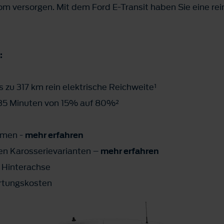
om versorgen. Mit dem Ford E-Transit haben Sie eine rei
:
s zu 317 km rein elektrische Reichweite¹
35 Minuten von 15% auf 80%²
umen -
mehr erfahren
hen Karosserievarianten –
mehr erfahren
 Hinterachse
rtungskosten