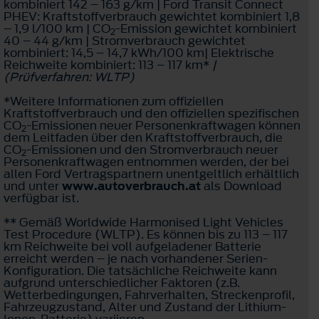
kombiniert 142 – 163 g/km | Ford Transit Connect
PHEV: Kraftstoffverbrauch gewichtet kombiniert 1,8
– 1,9 l/100 km | CO
-Emission gewichtet kombiniert
2
40 – 44 g/km | Stromverbrauch gewichtet
kombiniert: 14,5 – 14,7 kWh/100 km| Elektrische
Reichweite kombiniert: 113 – 117 km*
|
(Prüfverfahren: WLTP)
*Weitere Informationen zum offiziellen
Kraftstoffverbrauch und den offiziellen spezifischen
CO
-Emissionen neuer Personenkraftwagen können
2
dem Leitfaden über den Kraftstoffverbrauch, die
CO
-Emissionen und den Stromverbrauch neuer
2
Personenkraftwagen entnommen werden, der bei
allen Ford Vertragspartnern unentgeltlich erhältlich
und unter
www.autoverbrauch.at
als Download
verfügbar ist.
** Gemäß Worldwide Harmonised Light Vehicles
Test Procedure (WLTP). Es können bis zu 113 – 117
km Reichweite bei voll aufgeladener Batterie
erreicht werden – je nach vorhandener Serien-
Konfiguration. Die tatsächliche Reichweite kann
aufgrund unterschiedlicher Faktoren (z.B.
Wetterbedingungen, Fahrverhalten, Streckenprofil,
Fahrzeugzustand, Alter und Zustand der Lithium-
Ionen-Batterie) variieren.