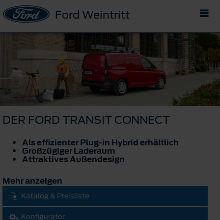
Ford Weintritt
DER FORD TRANSIT CONNECT
Als effizienter Plug-in Hybrid erhältlich
Großzügiger Laderaum
Attraktives Außendesign
Mehr anzeigen
Katalog & Preisliste
Konfigurator