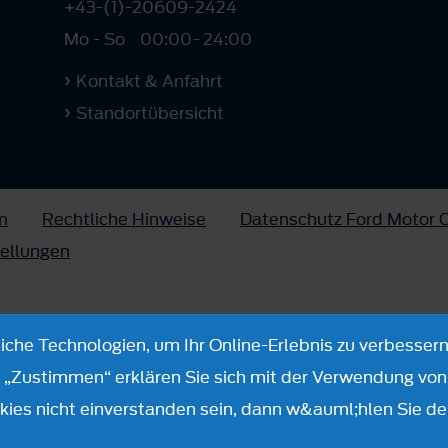
+43-(1)-20609-2424
Mo - So
00:00
-
24:00
Kontakt & Anfahrt
Standortübersicht
m
Rechtliche Hinweise
Datenschutz Ford Motor
tellungen
che Technologien, um Ihr Online-Erlebnis zu verbessern
n „Zustimmen“ erklären Sie sich mit der Verwendung von 
ies nicht einverstanden sein, dann w&auml;hlen Sie de