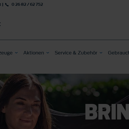
t
|
0 26 82 / 62 752
t
zeuge
Aktionen
Service & Zubehör
Gebrauc